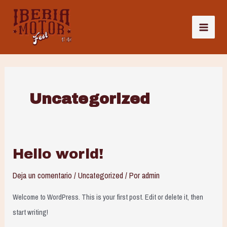
Ir
al
MAI
contenido
MEN
Uncategorized
Hello world!
Deja un comentario
/
Uncategorized
/ Por
admin
Welcome to WordPress. This is your first post. Edit or delete it, then
start writing!